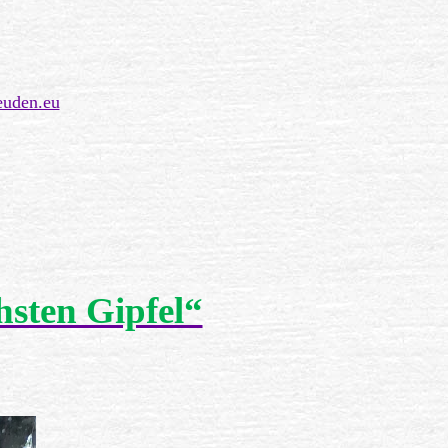
euden.eu
sten Gipfel“